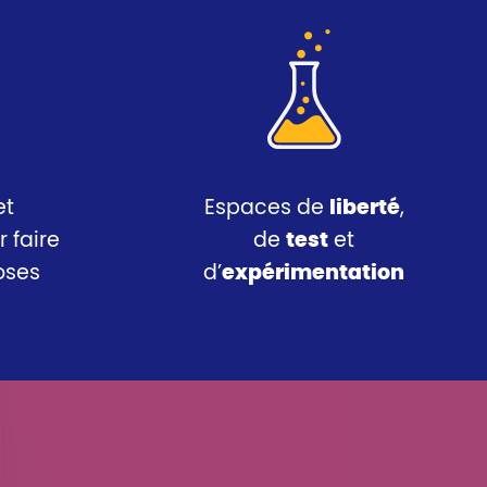
et
Espaces de
liberté
,
 faire
de
test
et
oses
d’
expérimentation